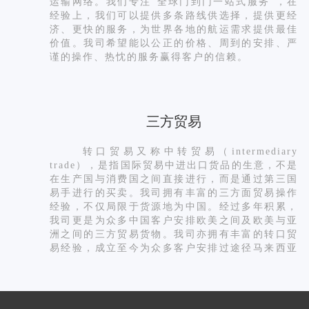
运输网络。我们专注”全球门到门一站式服务”，在
经验上，我们可以提供多条路线供选择，提供更经
济、更快的服务，为世界各地的航运需求提供最佳
价值。我司希望能以公正的价格、周到的安排、严
谨的操作、热忱的服务赢得客户的信赖。
三方贸易
转口贸易又称中转贸易（intermediary
trade），是指国际贸易中进出口货品的生意，不是
在生产国与消费国之间直接进行，而是通过第三国
易手进行的买卖。我司拥有丰富的三方面贸易操作
经验，不仅局限于货源地为中国。经过多年积累，
我司更是为众多中国客户安排欧美之间及欧美与亚
洲之间的三方贸易货物。我司亦拥有丰富的转口贸
易经验，成立至今为众多客户安排过途径马来西亚
及新加坡等地的转口贸易，凭借专业水准及完善的
全球网络，成功地帮助客户一次次打破贸易壁垒，
让反倾销不再成为双方贸易的绊脚石。