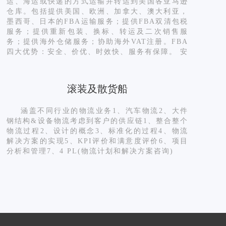
运、海运或快递的方式运输并转运到美国各亚马逊
仓库。包括提供美国、欧洲、加拿大、澳大利亚，
墨西哥、日本的FBA运输服务；提供FBA双清包税
服务；提供重新包装、换标、转运及二次销售服
务；提供海外仓储服务；协助海外VAT注册。FBA
四大优势：安全、价优、时效快、服务有保障。 安
全优势：100%安全，专人负责，保障货物安全高
效送达。 价格优势：四大国际快递、多家国际航空
公司直接合作，价格公正、透明。 时效优势：多家
滚装及散货船
海外当地代理；通关能力强；提前安排配送车辆。
服务优势：定制合理物流运输方案；提供全程货物
涵盖不同行业的物流业务1、汽车物流2、大件
跟踪；专业团队及时处理问题。
钢结构&设备物流考虑到客户的供应链1、整合整个
物流过程2、设计的概念3、标准化的过程4、物流
解决方案的实现5、KPI评价和满意度评价6、项目
分析和管理7、4 PL(物流计划和解决方案咨询)