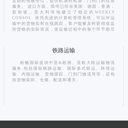
定期的包板仓位，提供机场到机场，门到门的优质
服务。 进口方面，我司已经在美国，德国，香港，
新加坡，意大利等地建立了稳定的WEEKLY
CONSOL. 依托先进的计算机管理系统，可以对运
输中的货物实时在线跟踪，客户能够及时获得或监
控货物的实际状况，使运输过程中的每个环节都尽
在掌握。我们能够提供直航或较有竞争力的转飞方
案给客户选择，在优惠的运价基础上，还要有效的
保证货物能够及时、安全的送达目的地。
铁路运输
欧畅国际提供中亚&欧洲、亚欧大陆运输物流
服务,包括国际铁路运输、国际多式联运、跨境运
输、内陆运输、货物跟踪、门到门物流等等，还包
括货物装卸、仓储、配送和通关。